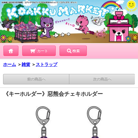
カート
検索
ホーム
＞
雑貨
＞
ストラップ
前の商品へ
次の商品へ
《キーホルダー》惡熊会チェキホルダー