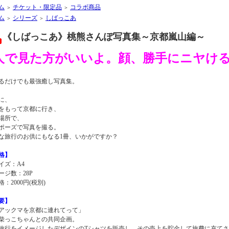
ム
チケット・限定品
コラボ商品
＞
＞
ム
シリーズ
しばっこあ
＞
＞
《しばっこあ》桃熊さんぽ写真集～京都嵐山編～
人で見た方がいいよ。顔、勝手にニヤけ
るだけでも最強癒し写真集。
に、
をもって京都に行き、
場所で、
ポーズで写真を撮る。
な旅行のお供にもなる1冊、いかがですか？
格】
イズ：A4
ージ数：28P
：2000円(税別)
要】
アックマを京都に連れてって」
柴っこちゃんとの共同企画。
旅行をイメージしたデザインのTシャツを販売し、その売上を貯金して旅費に充て