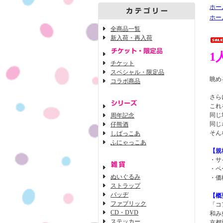
ホー
ホー
全商品一覧
新入荷・再入荷
1
チケット
スペシャル・限定品
眺め
コラボ商品
さら
これ
同じ
周年記念
同じ
仔熊酒
そん
しばっこあ
ふにゃっこあ
【規
・サ
・ペ
ぬいぐるみ
・価格
ストラップ
バッヂ
【概
ファブリック
「コ
CD・DVD
和み
ステッカー
京都