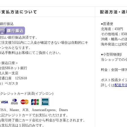
●銀行振込
●普通便
北海道：450円
その他地域：850
前払い銀行振込決済です。
沖縄・離島への
ご注文後5日以内にご入金が確認できない場合は自動的にキ
海外発送には対
ャンセルとなります。
振込手数料はお客様にてご負担ください。
●小型荷物便β
当ショップでの
＜振込口座＞
住信SBIネット銀行
料金：全国一律3
法人第一支店
普通口座 1252618
ポスト投函タイ
カ）ベガスタ
詳しくは
配送方
●クレジットカード決済(イプシロン)
ISA、Master、JCB、AmericanExpress、Diners
上記クレジットカードでお支払いただけます。
お取引終了後にカード会社から料金が引き落とされます。
お支払方法は１回払のみです。