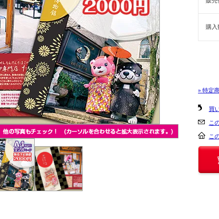
販売
購入
» 特定
買
こ
こ