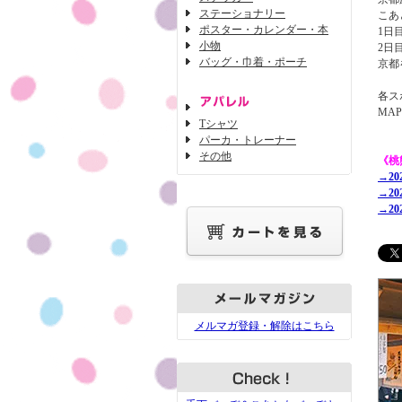
ステーショナリー
こあ
ポスター・カレンダー・本
1日
小物
2日
バッグ・巾着・ポーチ
京都
各ス
MA
Tシャツ
パーカ・トレーナー
その他
《桃
→2
→2
→2
メルマガ登録・解除はこちら