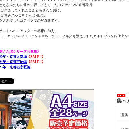
ともさんたちに連れて行ってもらったコアックマの京都旅行。
目は集まってくれたこあともさんと共に。
目は和み柴っこちゃんと2匹で。
を大満喫したコアックマの写真集です。
ポットへのコアックマの感想に加え、
P、コアックマプロジェクト目線でのエリア紹介も添えられたガイドブック的仕上が
熊さんぽシリーズ写真集》
020年・京都太秦編
《SALE!!》
024年・京都宇治編
《SALE!!》
025年・京都右京区編
集～
型番