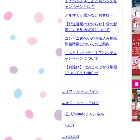
手下バッヂ＆こあともバッヂキ
ャンペーンとは？
メルマガが届かないお客様へ
【配送遅延のお知らせ】雪の影
響による配送遅延について
コンビニ後払いのお振込み用紙
到着時期についてのご案内
こあともバッヂ・手下バッヂキ
ャンペーンについて
【お詫び】七浜こんぶ賞味期限
についてのお知らせ
→オフィシャルサイト
→オフィシャルブログ
→公式Youtubeチャンネル
→ClubT
→SUZURI