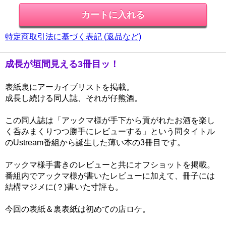
特定商取引法に基づく表記 (返品など)
成長が垣間見える3冊目ッ！
表紙裏にアーカイブリストを掲載。
成長し続ける同人誌、それが仔熊酒。
この同人誌は「アックマ様が手下から貢がれたお酒を楽し
く呑みまくりつつ勝手にレビューする」という同タイトル
のUstream番組から誕生した薄い本の3冊目です。
アックマ様手書きのレビューと共にオフショットを掲載。
番組内でアックマ様が書いたレビューに加えて、冊子には
結構マジメに(？)書いた寸評も。
今回の表紙＆裏表紙は初めての店ロケ。