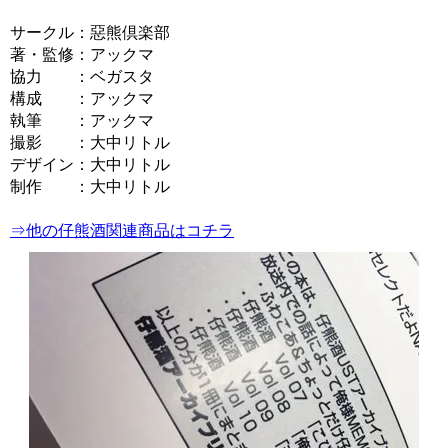
サークル：惡熊倶楽部
著・監修：アックマ
協力 ：ベガスタ
構成 ：アックマ
執筆 ：アックマ
撮影 ：大中リトル
デザイン：大中リトル
制作 ：大中リトル
⇒他の仔熊酒関連商品はコチラ