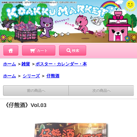
カート
検索
ホーム
＞
雑貨
＞
ポスター・カレンダー・本
ホーム
＞
シリーズ
＞
仔熊酒
前の商品へ
次の商品へ
《仔熊酒》Vol.03