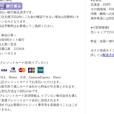
●銀行振込
●普通便
北海道：450円
その他地域：850
前払い銀行振込決済です。
沖縄・離島への
ご注文後5日以内にご入金が確認できない場合は自動的にキ
海外発送には対
ャンセルとなります。
振込手数料はお客様にてご負担ください。
●小型荷物便β
当ショップでの
＜振込口座＞
住信SBIネット銀行
料金：全国一律3
法人第一支店
普通口座 1252618
ポスト投函タイ
カ）ベガスタ
詳しくは
配送方
●クレジットカード決済(イプシロン)
ISA、Master、JCB、AmericanExpress、Diners
上記クレジットカードでお支払いただけます。
お取引終了後にカード会社から料金が引き落とされます。
お支払方法は１回払のみです。
*クレジットカード決済情報は､イプシロン株式会社を通じ
て直接クレジットカード会社に送信されます。
弊社ではお客様のクレジット番号等を直接扱うことはござ
いません。