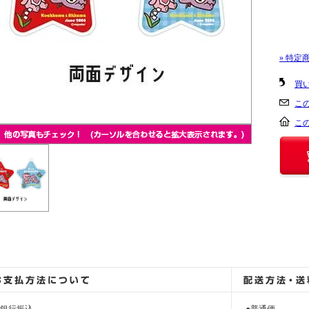
» 特定
買
こ
こ