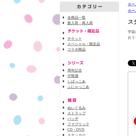
ホー
ホー
全商品一覧
ス
新入荷・再入荷
宇宙
おう
チケット
スペシャル・限定品
コラボ商品
周年記念
仔熊酒
しばっこあ
ふにゃっこあ
ぬいぐるみ
ストラップ
バッヂ
ファブリック
CD・DVD
ステッカー