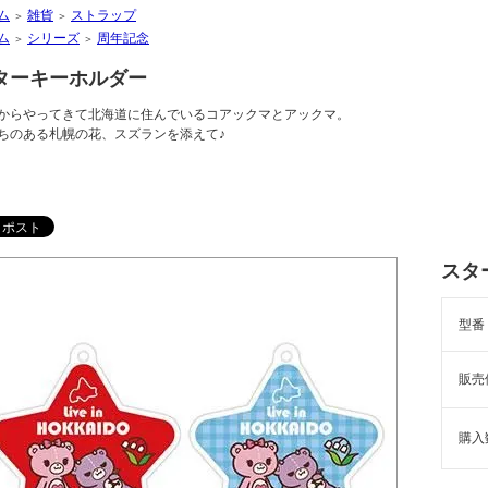
ム
雑貨
ストラップ
＞
＞
ム
シリーズ
周年記念
＞
＞
ターキーホルダー
からやってきて北海道に住んでいるコアックマとアックマ。
ちのある札幌の花、スズランを添えて♪
スタ
型番
販売
購入