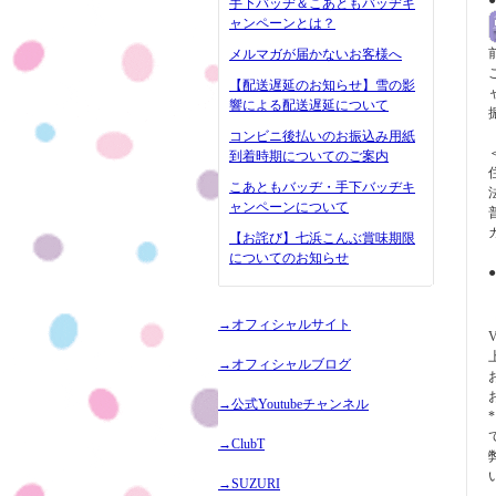
手下バッヂ＆こあともバッヂキ
ャンペーンとは？
メルマガが届かないお客様へ
【配送遅延のお知らせ】雪の影
響による配送遅延について
コンビニ後払いのお振込み用紙
到着時期についてのご案内
こあともバッヂ・手下バッヂキ
ャンペーンについて
【お詫び】七浜こんぶ賞味期限
についてのお知らせ
→オフィシャルサイト
V
→オフィシャルブログ
→公式Youtubeチャンネル
→ClubT
→SUZURI