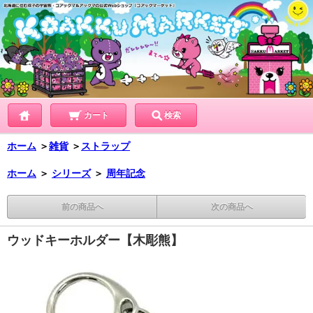
カート
検索
ホーム
＞
雑貨
＞
ストラップ
ホーム
＞
シリーズ
＞
周年記念
前の商品へ
次の商品へ
ウッドキーホルダー【木彫熊】