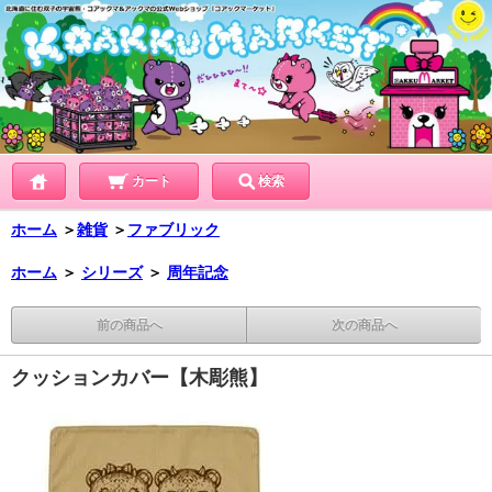
カート
検索
ホーム
＞
雑貨
＞
ファブリック
ホーム
＞
シリーズ
＞
周年記念
前の商品へ
次の商品へ
クッションカバー【木彫熊】