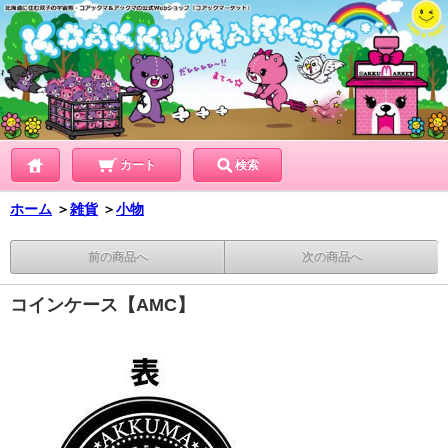
カート
検索
ホーム
＞
雑貨
＞
小物
前の商品へ
次の商品へ
コインケース【AMC】