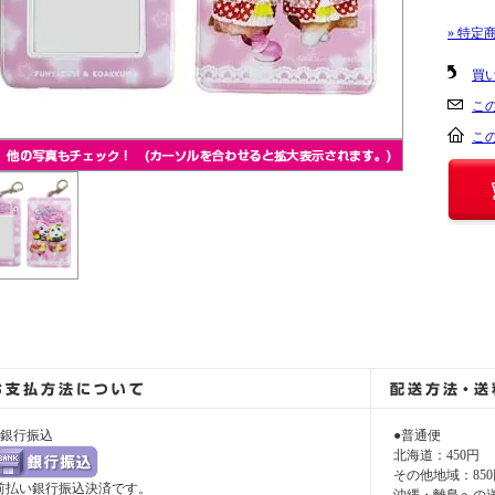
» 特定
買
こ
こ
●銀行振込
●普通便
北海道：450円
その他地域：850
前払い銀行振込決済です。