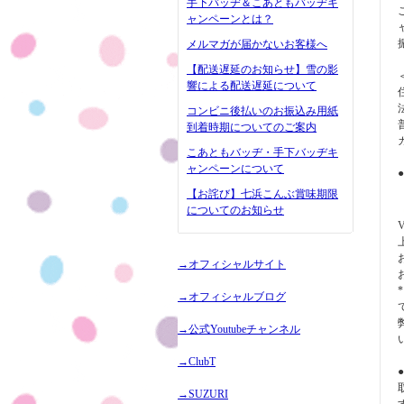
手下バッヂ＆こあともバッヂキ
ャンペーンとは？
メルマガが届かないお客様へ
【配送遅延のお知らせ】雪の影
響による配送遅延について
コンビニ後払いのお振込み用紙
到着時期についてのご案内
こあともバッヂ・手下バッヂキ
ャンペーンについて
【お詫び】七浜こんぶ賞味期限
についてのお知らせ
V
→オフィシャルサイト
→オフィシャルブログ
→公式Youtubeチャンネル
→ClubT
→SUZURI