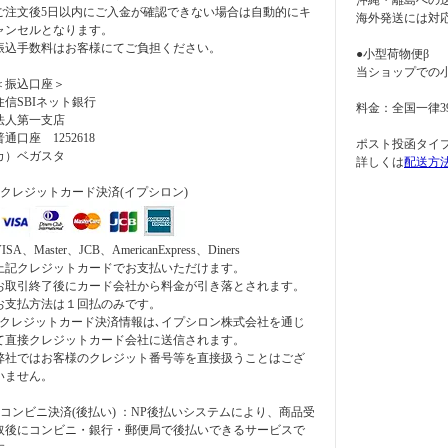
沖縄・離島への
ご注文後5日以内にご入金が確認できない場合は自動的にキ
海外発送には対
ャンセルとなります。
振込手数料はお客様にてご負担ください。
●小型荷物便β
当ショップでの
＜振込口座＞
住信SBIネット銀行
料金：全国一律3
法人第一支店
普通口座 1252618
ポスト投函タイ
カ）ベガスタ
詳しくは
配送方
●クレジットカード決済(イプシロン)
ISA、Master、JCB、AmericanExpress、Diners
上記クレジットカードでお支払いただけます。
お取引終了後にカード会社から料金が引き落とされます。
お支払方法は１回払のみです。
*クレジットカード決済情報は､イプシロン株式会社を通じ
て直接クレジットカード会社に送信されます。
弊社ではお客様のクレジット番号等を直接扱うことはござ
いません。
●コンビニ決済(後払い) ：NP後払いシステムにより、商品受
取後にコンビニ・銀行・郵便局で後払いできるサービスで