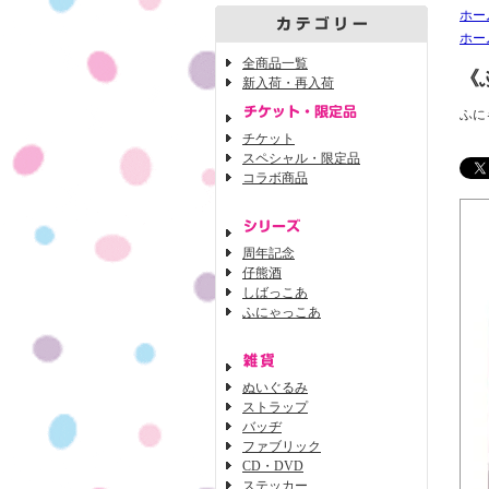
ホー
ホー
全商品一覧
《
新入荷・再入荷
ふに
チケット
スペシャル・限定品
コラボ商品
周年記念
仔熊酒
しばっこあ
ふにゃっこあ
ぬいぐるみ
ストラップ
バッヂ
ファブリック
CD・DVD
ステッカー