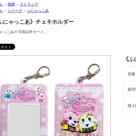
ム
雑貨
ストラップ
＞
＞
ム
シリーズ
ふにゃっこあ
＞
＞
ふにゃっこあ》チェキホルダー
ゃっこあの 写真以外ダーメ。
《ふ
型番
販売
購入