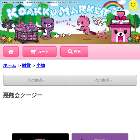
カート
検索
ホーム
＞
雑貨
＞
小物
前の商品へ
次の商品へ
惡熊会クージー