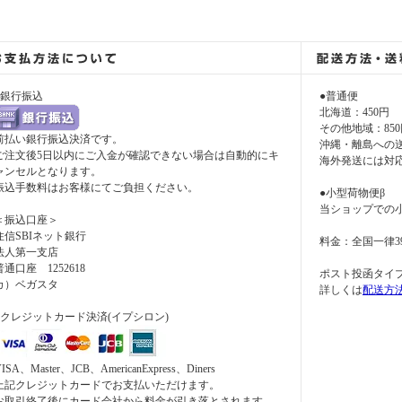
●銀行振込
●普通便
北海道：450円
その他地域：850
前払い銀行振込決済です。
沖縄・離島への
ご注文後5日以内にご入金が確認できない場合は自動的にキ
海外発送には対
ャンセルとなります。
振込手数料はお客様にてご負担ください。
●小型荷物便β
当ショップでの
＜振込口座＞
住信SBIネット銀行
料金：全国一律3
法人第一支店
普通口座 1252618
ポスト投函タイ
カ）ベガスタ
詳しくは
配送方
●クレジットカード決済(イプシロン)
ISA、Master、JCB、AmericanExpress、Diners
上記クレジットカードでお支払いただけます。
お取引終了後にカード会社から料金が引き落とされます。