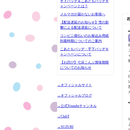
手下バッヂ＆こあともバッヂキ
ャンペーンとは？
メルマガが届かないお客様へ
【配送遅延のお知らせ】雪の影
響による配送遅延について
コンビニ後払いのお振込み用紙
到着時期についてのご案内
こあともバッヂ・手下バッヂキ
ャンペーンについて
【お詫び】七浜こんぶ賞味期限
についてのお知らせ
→オフィシャルサイト
→オフィシャルブログ
→公式Youtubeチャンネル
→ClubT
V
→SUZURI