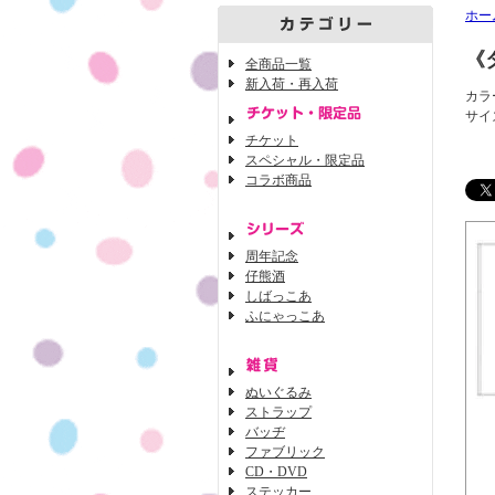
ホー
《
全商品一覧
新入荷・再入荷
カラ
サイズ
チケット
スペシャル・限定品
コラボ商品
周年記念
仔熊酒
しばっこあ
ふにゃっこあ
ぬいぐるみ
ストラップ
バッヂ
ファブリック
CD・DVD
ステッカー