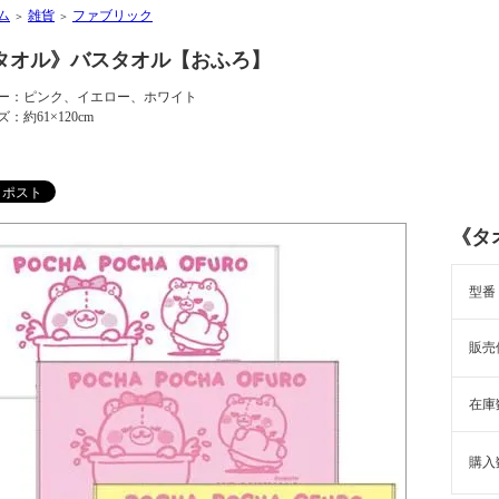
ム
雑貨
ファブリック
＞
＞
タオル》バスタオル【おふろ】
ー：ピンク、イエロー、ホワイト
：約61×120cm
《タ
型番
販売
在庫
購入