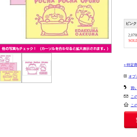
ピンク
2,07
SOL
» 特定
オプ
買
こ
こ