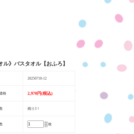
オル》バスタオル【おふろ】
20250710-12
価格
2,970円(税込)
数
残り3！
数
枚