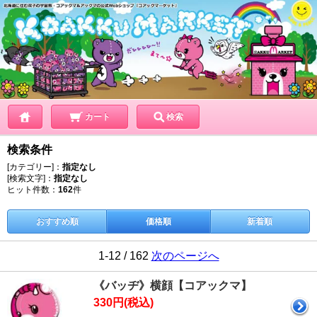
カート
検索
検索条件
[カテゴリー]：
指定なし
[検索文字]：
指定なし
ヒット件数：
162
件
おすすめ順
価格順
新着順
1-12 / 162
次のページへ
《バッヂ》横顔【コアックマ】
330円(税込)