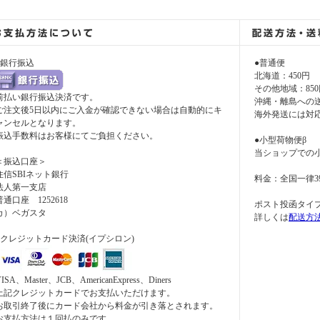
●銀行振込
●普通便
北海道：450円
その他地域：850
前払い銀行振込決済です。
沖縄・離島への
ご注文後5日以内にご入金が確認できない場合は自動的にキ
海外発送には対
ャンセルとなります。
振込手数料はお客様にてご負担ください。
●小型荷物便β
当ショップでの
＜振込口座＞
住信SBIネット銀行
料金：全国一律3
法人第一支店
普通口座 1252618
ポスト投函タイ
カ）ベガスタ
詳しくは
配送方
●クレジットカード決済(イプシロン)
ISA、Master、JCB、AmericanExpress、Diners
上記クレジットカードでお支払いただけます。
お取引終了後にカード会社から料金が引き落とされます。
お支払方法は１回払のみです。