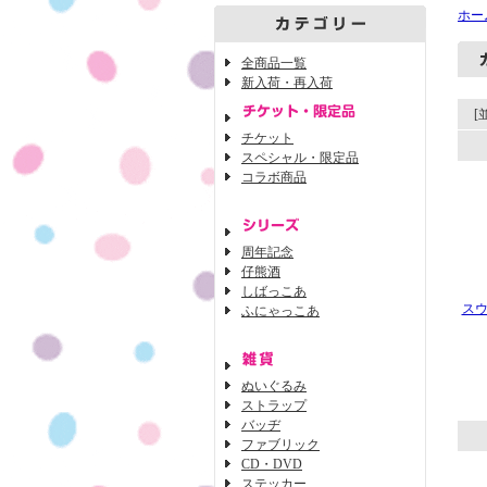
ホー
全商品一覧
新入荷・再入荷
[
チケット
スペシャル・限定品
コラボ商品
周年記念
仔熊酒
しばっこあ
スウ
ふにゃっこあ
ぬいぐるみ
ストラップ
バッヂ
ファブリック
CD・DVD
ステッカー