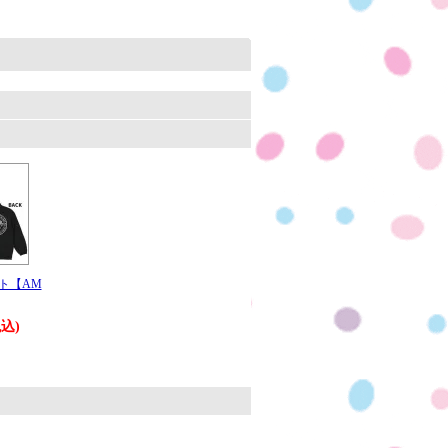
。
ト【AM
税込)
。