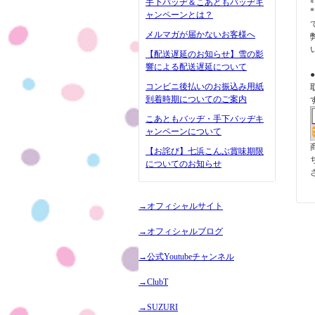
手下バッヂ＆こあともバッヂキ
ャンペーンとは？
メルマガが届かないお客様へ
【配送遅延のお知らせ】雪の影
響による配送遅延について
コンビニ後払いのお振込み用紙
到着時期についてのご案内
こあともバッヂ・手下バッヂキ
ャンペーンについて
【お詫び】七浜こんぶ賞味期限
についてのお知らせ
→オフィシャルサイト
→オフィシャルブログ
→公式Youtubeチャンネル
→ClubT
→SUZURI